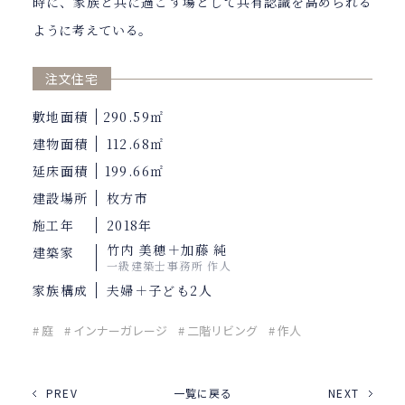
時に、家族と共に過ごす場として共有認識を高められる
ように考えている。
注文住宅
敷地面積
290.59㎡
建物面積
112.68㎡
延床面積
199.66㎡
建設場所
枚方市
施工年
2018年
竹内 美穂＋加藤 純
建築家
一級建築士事務所 作人
家族構成
夫婦＋子ども2人
# 庭
# インナーガレージ
# 二階リビング
# 作人
PREV
一覧に戻る
NEXT