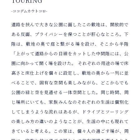
TOURING
-ココデムカウトコロ-
道路を挟んで大きな公園に面したこの敷地は、開放的で
ある反面、プライバシーを保つことが肝心なところ。下
階は、敷地の奥で庭と繋がる場を設け、そこから半階
「上がって道路からの目線をカットした中間階には、公
園に向かって開く場を設けた。 それぞれの用途の場で床
高さと床仕上げを個々に設定し、敷地の奥から一列に並
べることで、固有な空間も楽しみながら、どこからでも
公園の緑と空を見通せる一体空間とした。同じ時間、同
じ場所にいても、家族みんなのそれぞれの生活は個別化
してしまうような流れはあるが、ドライブとツーリング
の楽しみ方の違いのようなことが、生活の中にも現れて
きていると考える。この家は、個々人の過ごす場が、同