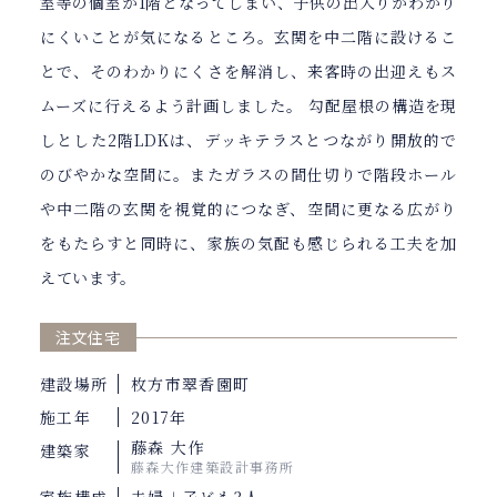
室等の個室が1階となってしまい、子供の出入りがわかり
にくいことが気になるところ。玄関を中二階に設けるこ
とで、そのわかりにくさを解消し、来客時の出迎えもス
ムーズに行えるよう計画しました。 勾配屋根の構造を現
しとした2階LDKは、デッキテラスとつながり開放的で
のびやかな空間に。またガラスの間仕切りで階段ホール
や中二階の玄関を視覚的につなぎ、空間に更なる広がり
をもたらすと同時に、家族の気配も感じられる工夫を加
えています。
注文住宅
建設場所
枚方市翠香園町
施工年
2017年
藤森 大作
建築家
藤森大作建築設計事務所
家族構成
夫婦＋子ども3人