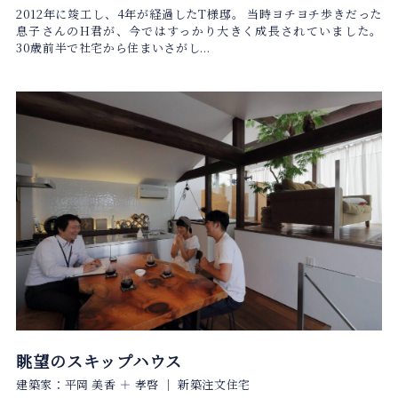
2012年に竣工し、4年が経過したT様邸。 当時ヨチヨチ歩きだった
息子さんのH君が、今ではすっかり大きく成長されていました。
30歳前半で社宅から住まいさがし...
眺望のスキップハウス
建築家：平岡 美香 ＋ 孝啓
｜
新築注文住宅