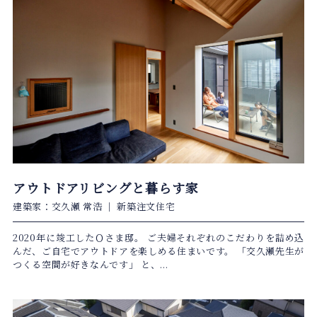
アウトドアリビングと暮らす家
建築家：交久瀬 常浩
｜
新築注文住宅
2020年に竣工したＯさま邸。 ご夫婦それぞれのこだわりを詰め込
んだ、ご自宅でアウトドアを楽しめる住まいです。 「交久瀬先生が
つくる空間が好きなんです」 と、...