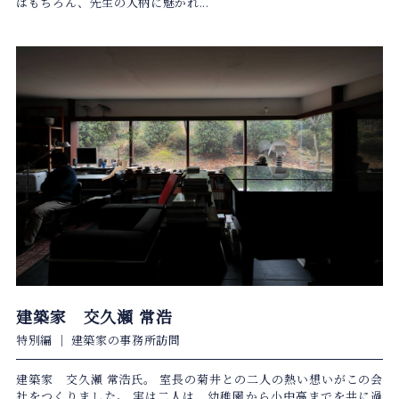
はもちろん、先生の人柄に魅かれ...
建築家 交久瀬 常浩
特別編
｜
建築家の事務所訪問
建築家 交久瀬 常浩氏。 室長の菊井との二人の熱い想いがこの会
社をつくりました。 実は二人は、幼稚園から小中高までを共に過