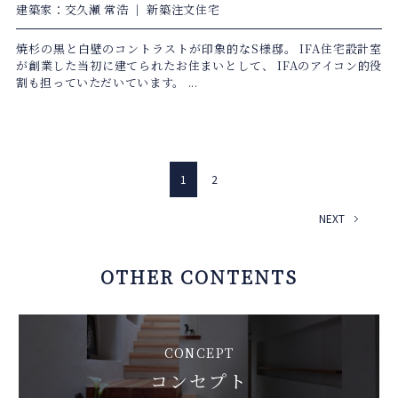
建築家：交久瀬 常浩
｜
新築注文住宅
焼杉の黒と白壁のコントラストが印象的なS様邸。 IFA住宅設計室
が創業した当初に建てられたお住まいとして、 IFAのアイコン的役
割も担っていただいています。 ...
1
2
NEXT
OTHER CONTENTS
CONCEPT
コンセプト