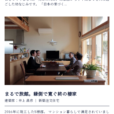
ごした幼なじみです。 「日本の家づく...
まるで旅館。縁側で寛ぐ終の棲家
建築家：井上 昌彦
｜
新築注文住宅
2016年に竣工したS様邸。 マンション暮らしで満足されていまし