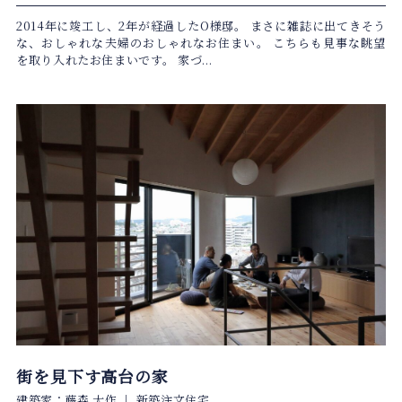
2014年に竣工し、2年が経過したO様邸。 まさに雑誌に出てきそう
な、おしゃれな夫婦のおしゃれなお住まい。 こちらも見事な眺望
を取り入れたお住まいです。 家づ...
街を見下す高台の家
建築家：藤森 大作
｜
新築注文住宅