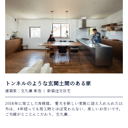
トンネルのような玄関土間のある家
建築家：交久瀬 常浩
｜
新築注文住宅
2018年に竣工したN様邸。 愛犬を新しい家族に迎え入れられた以
外は、4年経っても竣工時とほぼ変わらない、美しいお住いです。
ご夫婦がとことんこだわり、交久瀬...