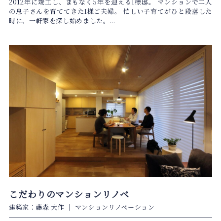
2012年に竣工し、まもなく5年を迎えるI様邸。 マンションで二人
の息子さんを育ててきたI様ご夫婦。 忙しい子育てがひと段落した
時に、一軒家を探し始めました。...
こだわりのマンションリノベ
建築家：藤森 大作
｜
マンションリノベーション