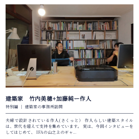
建築家 竹内美穂+加藤純ー作人
特別編
｜
建築家の事務所訪問
夫婦で設計されている作人(さくっと） 作人らしい建築スタイル
は、世代を超えて支持を集めています。 実は、今回インタビューを
してはじめて、 IFAの山之上のギャ...