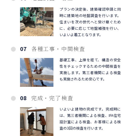
プランの決定後、建築確認申請と同
時に建築地の地盤調査を行います。
住まいを次の世代へと受け継ぐため
に、必要に応じて地盤補強を行い、
いよいよ着工となります。
07
各種工事・中間検査
基礎工事、上棟を経て、構造の安全
性をチェックするための中間検査を
実施します。第三者機関による検査
も実施されるため安心です。
08
完成・完了検査
いよいよ建物の完成です。完成時に
は、第三者機関による検査、IFA住宅
設計室による検査、お客様による検
査の3回の検査を行います。