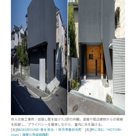
作人の施工事例｜目隠し壁を設けた2邸の外観。道路や周辺建物からの視線
を回避し、プライバシーを確保しながら、室内に光を届ける。
[左]
BACKGROUND-背を流る-｜枚方市春日元町
[右]
畔に住む／HOTORI-
nism｜寝屋川市成田西町