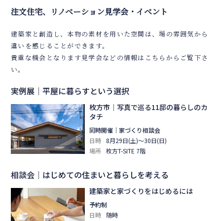
注文住宅、リノベーション見学会・イベント
建築家と創造し、本物の素材を用いた空間は、場の雰囲気から
違いを感じることができます。
貴重な機会となります見学会などの情報はこちらからご覧下さ
い。
実例展｜平屋に暮らすという選択
枚方市｜写真で巡る11邸の暮らしのカ
タチ
同時開催｜家づくり相談会
日時
8月29日(土)～30日(日)
場所
枚方T-SITE 7階
相談会｜はじめての住まいと暮らしを考える
建築家と家づくりをはじめるには
予約制
日時
随時